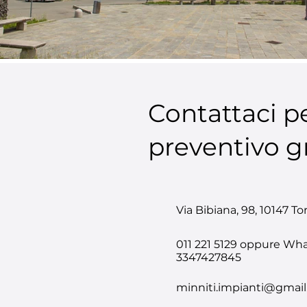
Contattaci p
preventivo g
Via Bibiana, 98, 10147 Tor
011 221 5129 oppure Wh
3347427845
minniti.impianti@gmai