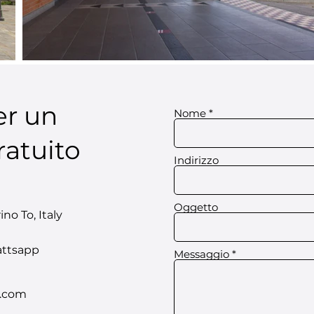
er un
Nome
ratuito
Indirizzo
Oggetto
ino To, Italy
attsapp
Messaggio
l.com